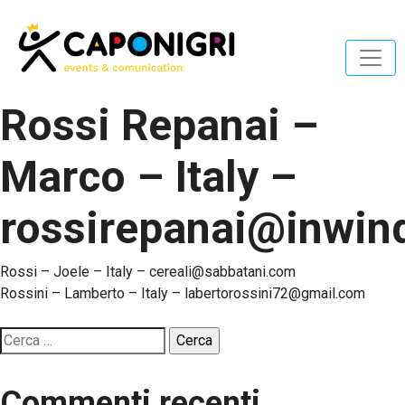
Rossi Repanai –
Marco – Italy –
rossirepanai@inwind
Navigazione
Rossi – Joele – Italy – cereali@sabbatani.com
Rossini – Lamberto – Italy – labertorossini72@gmail.com
articoli
Ricerca
per:
Commenti recenti