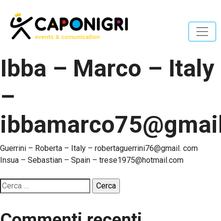
Ibba – Marco – Italy
–
ibbamarco75@gmai
Navigazione
Guerrini – Roberta – Italy – robertaguerrini76@gmail. com
Insua – Sebastian – Spain – trese1975@hotmail.com
articoli
Ricerca
per:
Commenti recenti