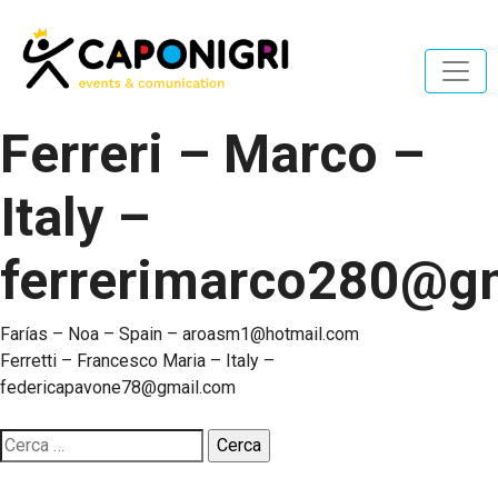
Ferreri – Marco –
Italy –
ferrerimarco280@g
Navigazione
Farías – Noa – Spain – aroasm1@hotmail.com
Ferretti – Francesco Maria – Italy –
articoli
federicapavone78@gmail.com
Ricerca
per: